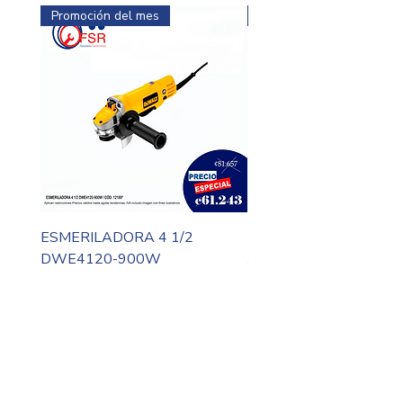
Promoción del mes
Promoción del mes
ESMERILADORA 4 1/2
MOTO TOOL DREMEL
DWE4120-900W
3000-N10