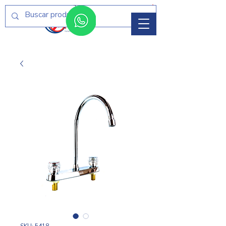
Menú
SKU: 5418