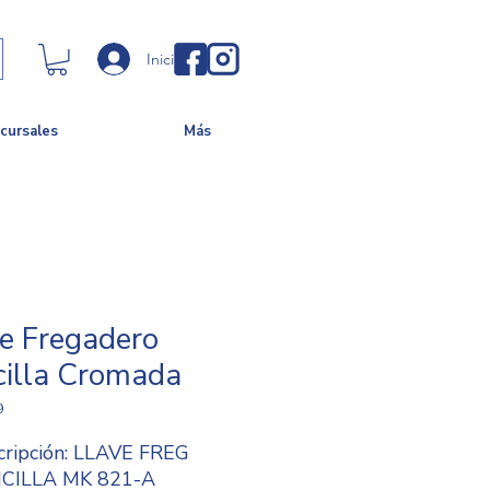
Iniciar sesión
cursales
Más
e Fregadero
cilla Cromada
9
cripción: LLAVE FREG
CILLA MK 821-A