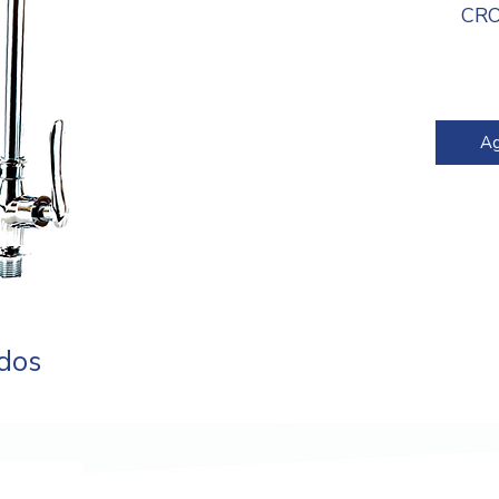
CR
Cód
Ag
ados