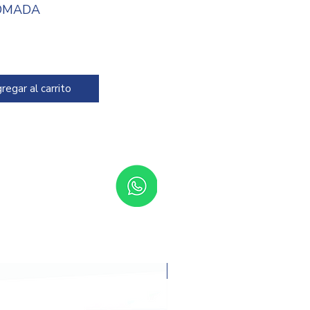
OMADA
igo: 2199
regar al carrito
Promoción del mes