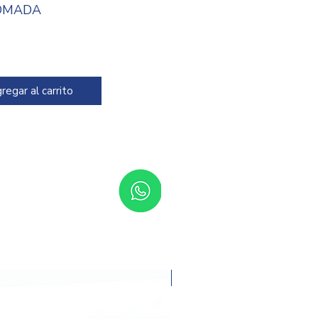
OMADA
igo: 7014
regar al carrito
Promoción del mes