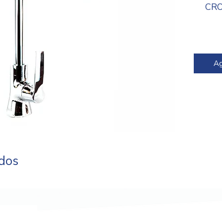
CR
Cód
Ag
ados