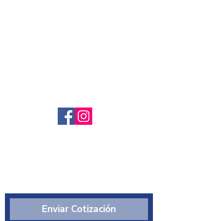
Servicio al cliente
Preguntas frecuntes
Sobre nosotros
¿Quiénes somos?
Enviar Cotización