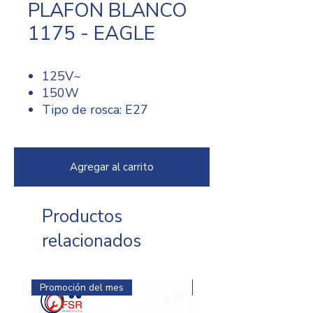
PLAFON BLANCO
1175 - EAGLE
125V~
150W
Tipo de rosca: E27
Cableado por tornillo
Tornillos con ranuras
planas y Phillips
Agregar al carrito
Productos
relacionados
Promoción del mes
Promoción del mes