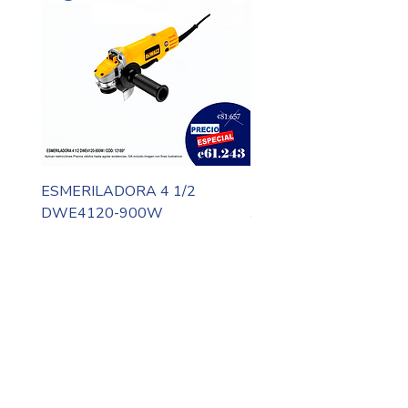
ESMERILADORA 4 1/2
MOTO TOOL DREMEL
DWE4120-900W
3000-N10