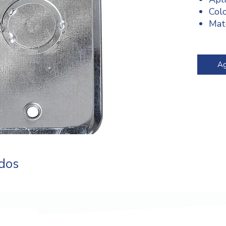
Colo
Mate
Med
Tip
Ag
ados