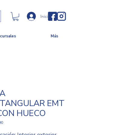
Iniciar sesión
cursales
Más
A
TANGULAR EMT
CON HUECO
90
cación: Interior exterior