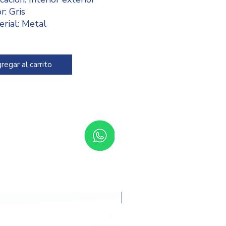
r: Gris
rial: Metal
ida: 11 x 6.7 cm
o de uso: Doméstico
regar al carrito
Promoción del mes