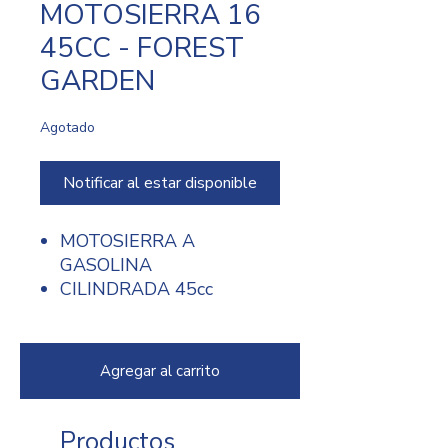
MOTOSIERRA 16
45CC - FOREST
GARDEN
Agotado
Notificar al estar disponible
MOTOSIERRA A
GASOLINA
CILINDRADA 45cc
POTENCIA 1,8kW 2,4HP
LARGO DE BARRA:
460mm 16 PULGADAS
Agregar al carrito
CALIBRE: 0,058
PULGADAS
PASO: 0,325 PULGADAS
Productos