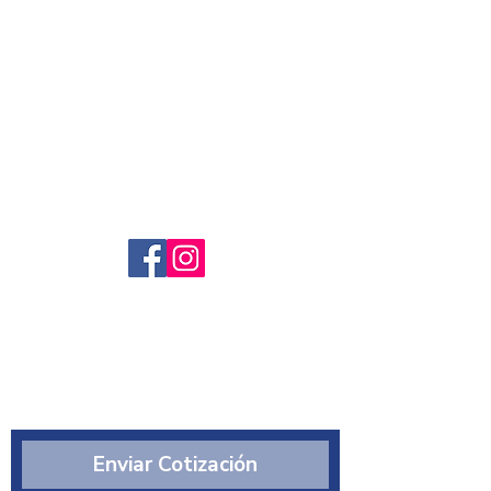
Servicio al cliente
Preguntas frecuntes
Sobre nosotros
¿Quiénes somos?
Enviar Cotización