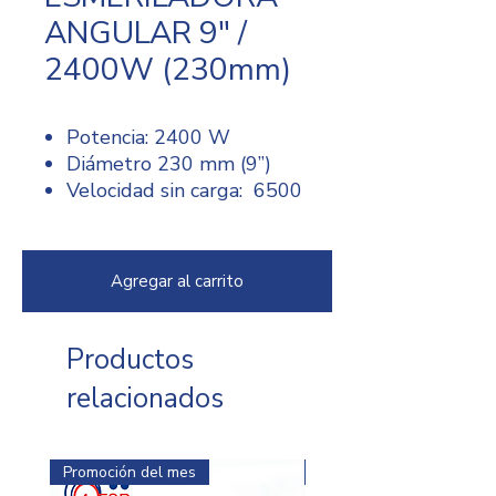
ANGULAR 9" /
2400W (230mm)
Potencia: 2400 W
Diámetro 230 mm (9”)
Velocidad sin carga: 6500
RPM
Voltaje de Operación 120
V CA
Agregar al carrito
Peso: 5.2 kg
Potencia: 4.7 HP
Amperaje: 15 amperios
Productos
Bloqueo del eje
relacionados
Rosca del husillo: 5/8
Promoción del mes
Promoción del mes