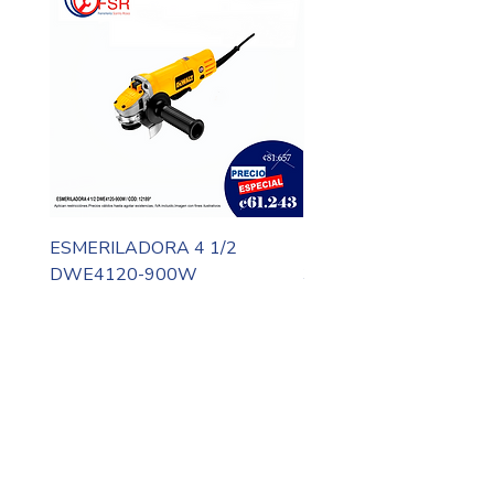
ESMERILADORA 4 1/2
MOTO TOOL DREMEL
DWE4120-900W
3000-N10