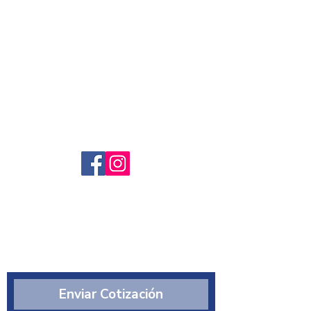
Servicio al cliente
Preguntas frecuntes
Sobre nosotros
¿Quiénes somos?
Enviar Cotización