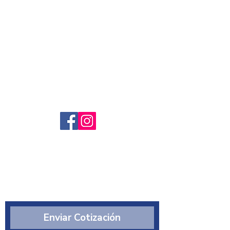
Servicio al cliente
Preguntas frecuntes
Sobre nosotros
¿Quiénes somos?
Enviar Cotización