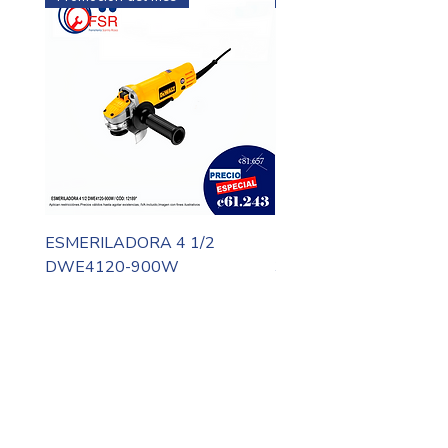
ESMERILADORA 4 1/2
MOTO TOOL DREMEL
DWE4120-900W
3000-N10