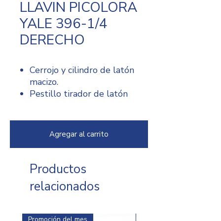
LLAVIN PICOLORA
YALE 396-1/4
DERECHO
Cerrojo y cilindro de latón
macizo.
Pestillo tirador de latón
macizo.
Incluye jaladera frontal en
latón macizo,
Agregar al carrito
Pestillo reversible.
Cilindro de 6 pines.
3 llaves en latón.
Productos
relacionados
Promoción del mes
Promoción del mes