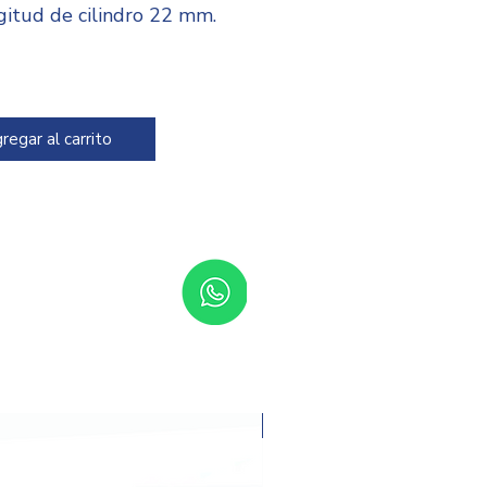
gitud de cilindro 22 mm.
kset 20 mm.
uye 2 llaves.
regar al carrito
Promoción del mes