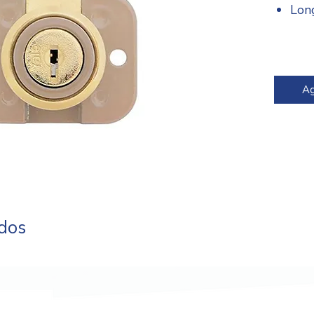
Lon
Bac
Incl
Ag
ados