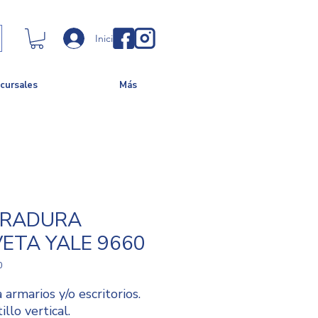
Iniciar sesión
cursales
Más
RRADURA
ETA YALE 9660
0
 armarios y/o escritorios.
illo vertical.