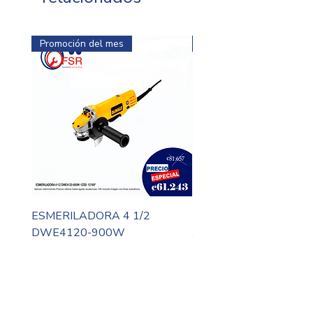
Interruptor con botón de
uso continuo
Promoción del mes
Promoción del mes
ESMERILADORA 4 1/2
MOTO TOOL DREMEL
DWE4120-900W
3000-N10