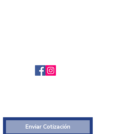
Servicio al cliente
Preguntas frecuntes
Sobre nosotros
¿Quiénes somos?
Enviar Cotización