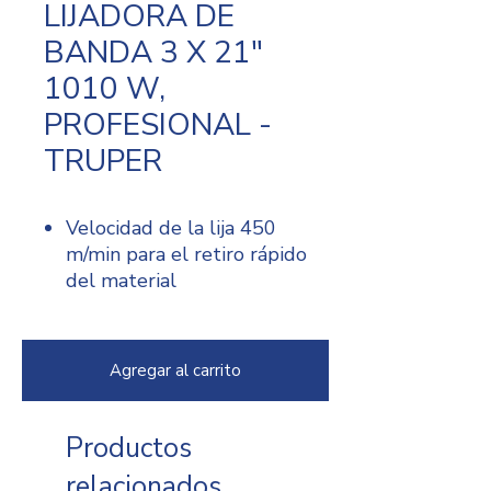
LIJADORA DE
BANDA 3 X 21"
1010 W,
PROFESIONAL -
TRUPER
Velocidad de la lija 450
m/min para el retiro rápido
del material
Palanca de tensión con
sistema de cambio rápido
de banda
Agregar al carrito
Perilla de alineación para
ajuste rápido de la banda
Mango antiderrapante
Productos
para mayor control para el
relacionados
operador