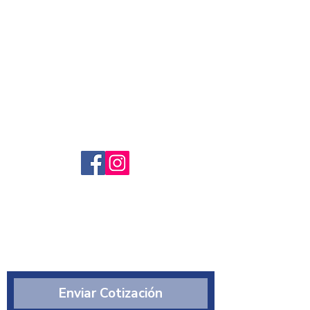
Servicio al cliente
Preguntas frecuntes
Sobre nosotros
¿Quiénes somos?
Enviar Cotización