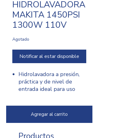
HIDROLAVADORA
MAKITA 1450PSI
1300W 110V
Agotado
Notificar al estar disponible
Hidrolavadora a presión,
práctica y de nivel de
entrada ideal para uso
doméstico en entradas de
vehículos, patios,
automóviles, bicicletas,
Agregar al carrito
terrazas, ventanas o
incluso para limpiar
desagües.
Productos