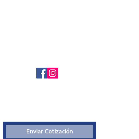
Servicio al cliente
Preguntas frecuntes
Sobre nosotros
¿Quiénes somos?
Enviar Cotización