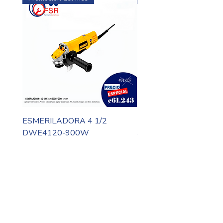
ESMERILADORA 4 1/2
MOTO TOOL DREMEL
DWE4120-900W
3000-N10