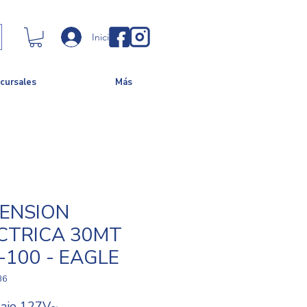
Iniciar sesión
cursales
Más
ENSION
CTRICA 30MT
-100 - EAGLE
36
taje 127V~