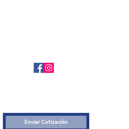
Servicio al cliente
Preguntas frecuntes
Sobre nosotros
¿Quiénes somos?
Enviar Cotización