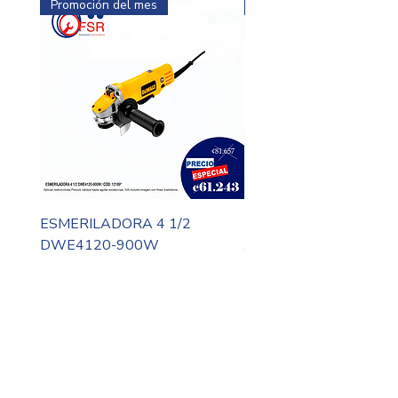
Promoción del mes
Promoción del mes
ESMERILADORA 4 1/2
MOTO TOOL DREMEL
DWE4120-900W
3000-N10