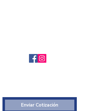
Servicio al cliente
Preguntas frecuntes
Sobre nosotros
¿Quiénes somos?
Enviar Cotización