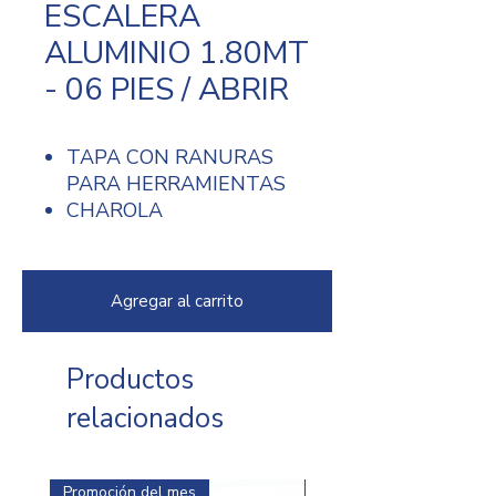
ESCALERA
ALUMINIO 1.80MT
- 06 PIES / ABRIR
TAPA CON RANURAS
PARA HERRAMIENTAS
CHAROLA
MULTIFUNCIONES
TIRANTES
ANTIPELLIZCOS
Agregar al carrito
PELDAÑOS CON
SUPERFICIE ANTI-
DERRAPANTE
Productos
TACONES CON GOMA
relacionados
PARA PREVENIR
DERRAPES Y RAYONES
ESCALERA TIJERA
Promoción del mes
Promoción del mes