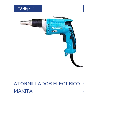
Código: 16633
ATORNILLADOR ELECTRICO
CALADORA MAKITA 
MAKITA
4327