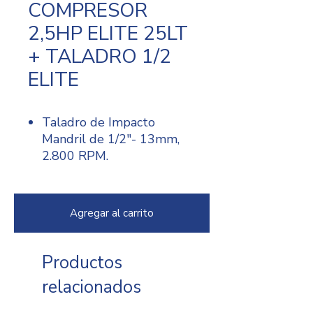
COMPRESOR
2,5HP ELITE 25LT
+ TALADRO 1/2
ELITE
Taladro de Impacto
Mandril de 1/2″- 13mm,
2.800 RPM.
Compresor Profesional de
acople directo de 2.5 Hp y
tanque de 25 litros.
Agregar al carrito
Productos
relacionados