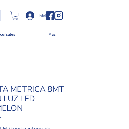
Iniciar sesión
cursales
Más
TA METRICA 8MT
 LUZ LED -
MELON
5
 LED fuerte integrada