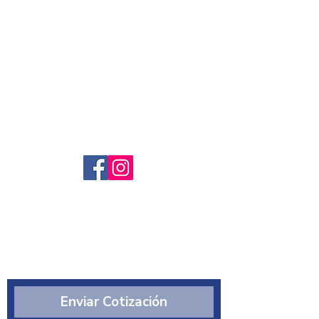
Servicio al cliente
Preguntas frecuntes
Sobre nosotros
¿Quiénes somos?
Enviar Cotización