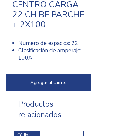
CENTRO CARGA
22 CH BF PARCHE
+ 2X100
Numero de espacios: 22
Clasificación de amperaje:
100A
Clasificación de
interrupción: 10 kAIC
Voltaje nominal: 120/240
Agregar al carrito
V
Tamaño del cable: #6-1/0
AWG Cu
Productos
Cantidad de Cables: 3
relacionados
Cantidad de Circuitos: 44
Material: Metalico
Código: 8869