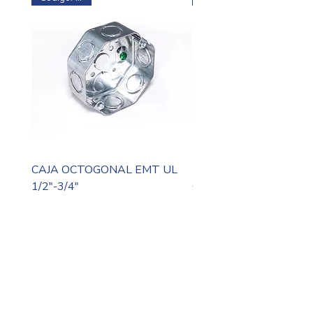
CAJA OCTOGONAL EMT UL
TAPA OCTOGONAL E
1/2"-3/4"
CON HUECO