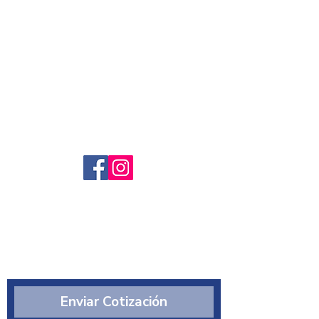
Servicio al cliente
Preguntas frecuntes
Sobre nosotros
¿Quiénes somos?
Enviar Cotización