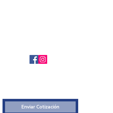
Servicio al cliente
Preguntas frecuntes
Sobre nosotros
¿Quiénes somos?
Enviar Cotización