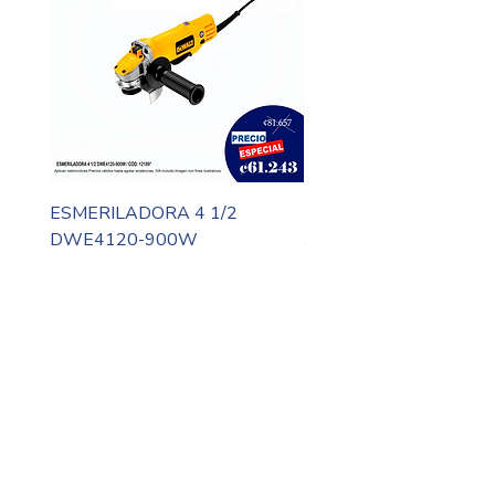
ESMERILADORA 4 1/2
MOTO TOOL DREMEL
DWE4120-900W
3000-N10