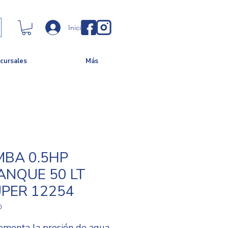
Iniciar sesión
cursales
Más
BA 0.5HP
ANQUE 50 LT
PER 12254
0
rementa la presión de agua