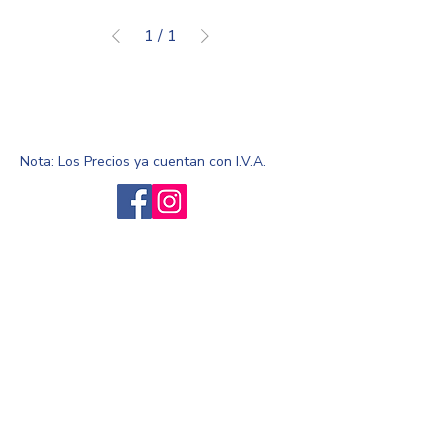
1
/
1
Productos >
Baños >
Inodoros
Nota: Los Precios ya cuentan con I.V.A.
Servicio al cliente
Preguntas frecuntes
Sobre nosotros
¿Quiénes somos?
Enviar Cotización
Venta por mayoreo