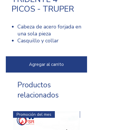
PICOS - TRUPER
Cabeza de acero forjada en
una sola pieza
Casquillo y collar
metálicos que refuerzan el
encabado
Mango de madera
Agregar al carrito
Dientes: 4
Ancho dientes: 8 1/2"
Alto del mango: 48"
Productos
relacionados
Promoción del mes
Promoción del mes