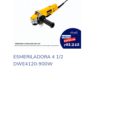
ESMERILADORA 4 1/2
MOTO TOOL DREMEL
DWE4120-900W
3000-N10