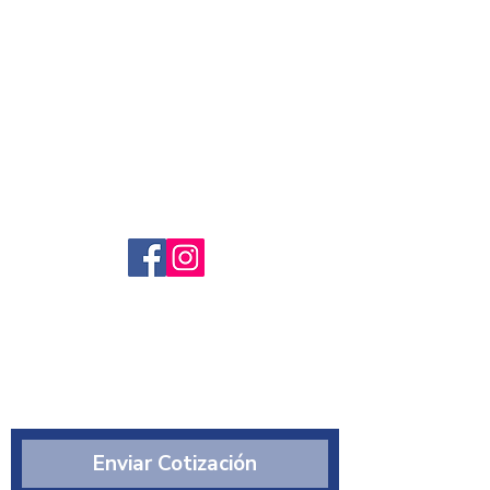
Servicio al cliente
Preguntas frecuntes
Sobre nosotros
¿Quiénes somos?
Enviar Cotización