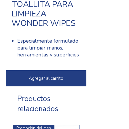
TOALLITA PARA
LIMPIEZA
WONDER WIPES
Especialmente formulado
para limpiar manos,
herramientas y superficies
de pintura húmeda y
semicurada, sellador,
adhesivo, betún, espuma
Agregar al carrito
expansiva, aceite, grasa e
incluso silicona.
Particularmente útil
Productos
cuando no hay agua en el
relacionados
sitio.
Elimina marcas de dedos,
suciedad, mugre, aceite,
Promoción del mes
Promoción del mes