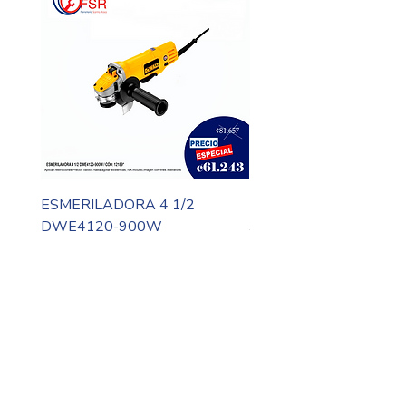
ESMERILADORA 4 1/2
MOTO TOOL DREMEL
DWE4120-900W
3000-N10