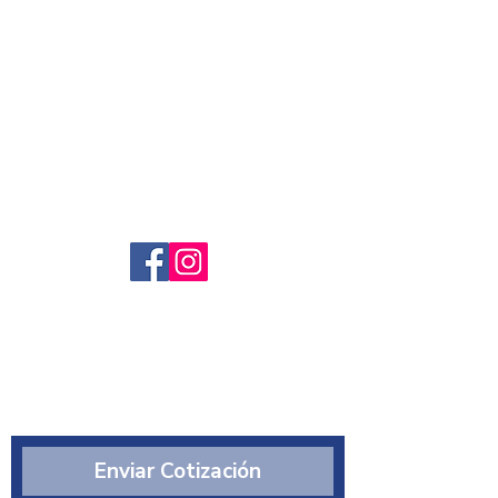
Servicio al cliente
Preguntas frecuntes
Sobre nosotros
¿Quiénes somos?
Enviar Cotización