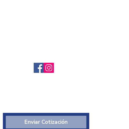
Servicio al cliente
Preguntas frecuntes
Sobre nosotros
¿Quiénes somos?
Enviar Cotización