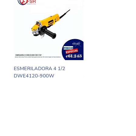
ESMERILADORA 4 1/2
MOTO TOOL DREMEL
DWE4120-900W
3000-N10