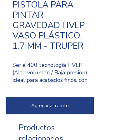
PISTOLA PARA
PINTAR
GRAVEDAD HVLP
VASO PLÁSTICO,
1.7 MM - TRUPER
Serie 400 tecnología HVLP
(Alto volumen / Baja presión)
ideal para acabados finos, con
máximo rendimiento de
pintura y mayor control de
aplicación
Agregar al carrito
Cuerpo de aluminio y vaso
plástico
Tobera y aguja de acero
Productos
inoxidable
relacionados
Boquilla de latón