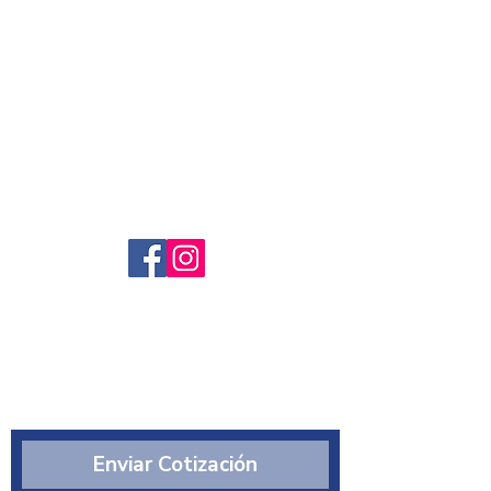
Servicio al cliente
Preguntas frecuntes
Sobre nosotros
¿Quiénes somos?
Enviar Cotización