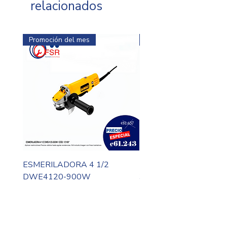
relacionados
Promoción del mes
Promoción del mes
ESMERILADORA 4 1/2
MOTO TOOL DREMEL
DWE4120-900W
3000-N10