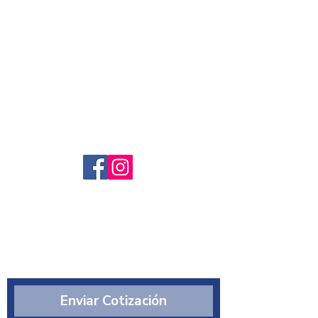
Servicio al cliente
Preguntas frecuntes
Sobre nosotros
¿Quiénes somos?
Enviar Cotización