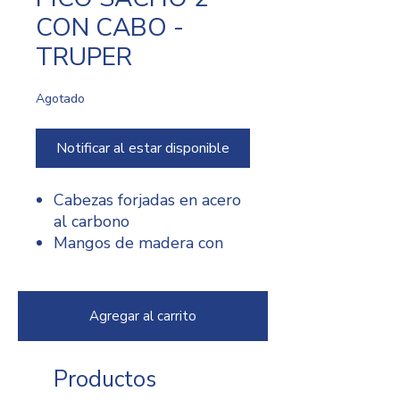
CON CABO -
TRUPER
Agotado
Notificar al estar disponible
Cabezas forjadas en acero
al carbono
Mangos de madera con
cubierta de polipropileno
de alto impacto
Ideales para
Agregar al carrito
desenterrar raíces y
romper tierra dura
Productos