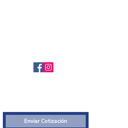
Servicio al cliente
Preguntas frecuntes
Sobre nosotros
¿Quiénes somos?
Enviar Cotización