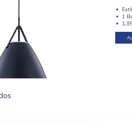
Est
1 B
1.3
Altu
dent
Ag
sobr
ada
ubic
Susp
Com
Tecn
mar
ados
disp
Pot
incl
foco
Acce
mont