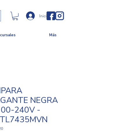
Iniciar sesión
cursales
Más
MPARA
GANTE NEGRA
100-240V -
CTL7435MVN
20