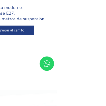
ilo moderno.
ase E27.
5 metros de suspensión.
ra / Cable ajustable: oculta
ro del canope el cable
regar al carrito
ante para que la altura se
pte al espacio donde estará
ada.
endido en interiores.
patible con atenuadores
olite Connect o de otras
cas y focos atenuables
onibles en el mercado.
encia Máx. de 60 W, No
uye focos, Compatible con
s atenuadores.
Promoción del mes
sorios de conexión y
aje incluidos.