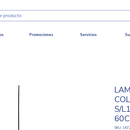
os
Promociones
Servicios
Su
LA
COL
S/L
60
SKU: 167