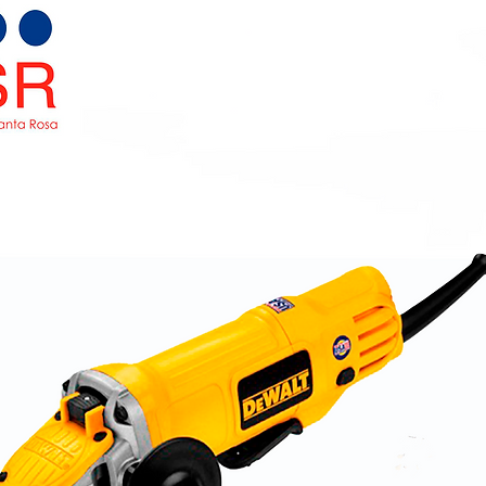
Sal
Reg
volt
Ubic
En 
Apa
tan
Mét
ret
Neut
Tip
arra
Ubic
inic
Indi
Cap
comb
Tip
Tub