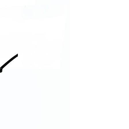
picadura
ulación automática de
aje (AVR): Si
ación del estrangulador:
el motor
gado de combustible: En el
que de combustible
odo de inicio: Arranque de
roceso
ro unido a tierra: Si
o de interruptor de
nque: On/Off
ación del interruptor de
io: En el panel de control
cador de combustible: Si
acidad del tanque de
ustible: 6.9 gal (26 L)
o de rueda: 9.5" (241.3 mm)
o de acero de 1-1/4" (31.75