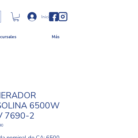
Iniciar sesión
cursales
Más
NERADOR
OLINA 6500W
 7690-2
90
ida nominal de CA: 6500