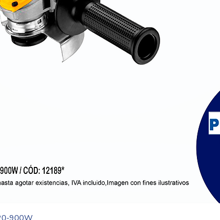
mm)
resi
Dime
26.
Larg
ext
Vista rápida
20-900W