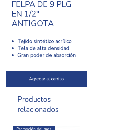
FELPA DE 9 PLG
EN 1/2"
ANTIGOTA
Tejido sintético acrílico
Tela de alta densidad
Gran poder de absorción
de pintura
Anti-gota
Ideal para pintura base
Agregar al carrito
agua / aceite / industrial
Productos
relacionados
Promoción del mes
Promoción del mes