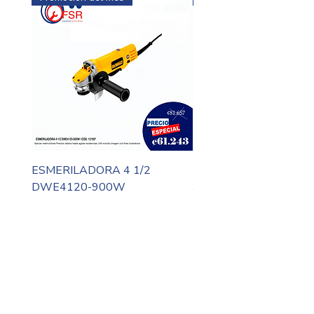
ESMERILADORA 4 1/2
MOTO TOOL DREMEL
DWE4120-900W
3000-N10