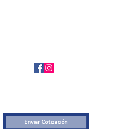
Servicio al cliente
Preguntas frecuntes
Sobre nosotros
¿Quiénes somos?
Enviar Cotización