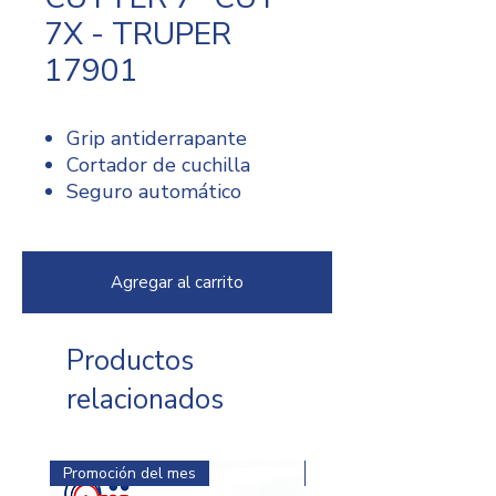
7X - TRUPER
17901
Grip antiderrapante
Cortador de cuchilla
Seguro automático
Cambio automático de
cuchilla
Agregar al carrito
Productos
relacionados
Promoción del mes
Promoción del mes