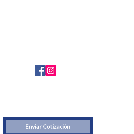
Servicio al cliente
Preguntas frecuntes
Sobre nosotros
¿Quiénes somos?
Enviar Cotización