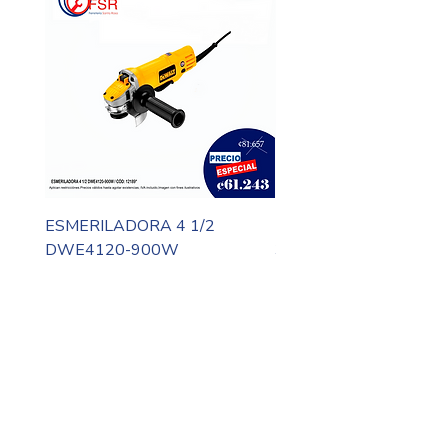
ESMERILADORA 4 1/2
MOTO TOOL DREMEL
DWE4120-900W
3000-N10