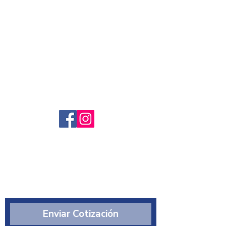
Servicio al cliente
Preguntas frecuntes
Sobre nosotros
¿Quiénes somos?
Enviar Cotización