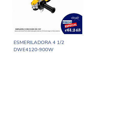
ESMERILADORA 4 1/2
MOTO TOOL DREMEL
DWE4120-900W
3000-N10