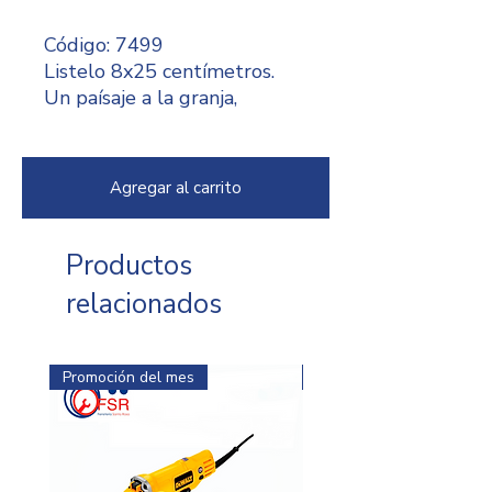
Código: 7499
Listelo 8x25 centímetros.
Un paísaje a la granja,
decorado con una familia de
gallo y gallina, además de
pollitos y una bella casa en
Agregar al carrito
el horizonte.
Productos
relacionados
Promoción del mes
Promoción del mes