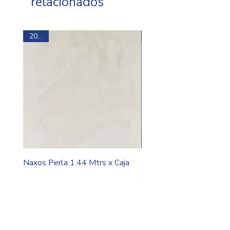
relacionados
20x60
20x60
Naxos Perla 1.44 Mtrs x Caja
Carlota Krea Marengo 1
x Caja