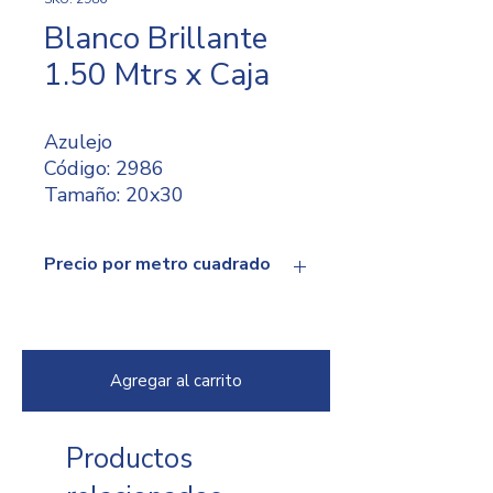
Blanco Brillante
1.50 Mtrs x Caja
Azulejo
Código: 2986
Tamaño: 20x30
Caja: 1.50 mtrs, 25 piezas.
(precio por caja: ₡ 13682.51)
Precio por metro cuadrado
₡ 8743.92
Agregar al carrito
Productos