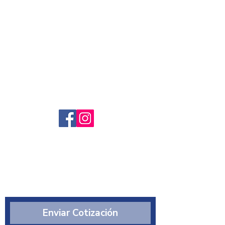
Servicio al cliente
Preguntas frecuntes
Sobre nosotros
¿Quiénes somos?
Enviar Cotización