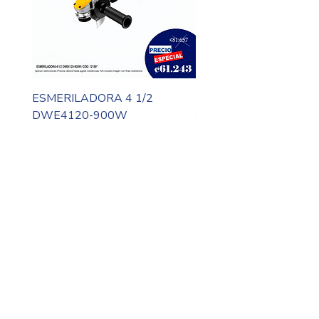
ESMERILADORA 4 1/2
MOTO TOOL DREMEL
DWE4120-900W
3000-N10