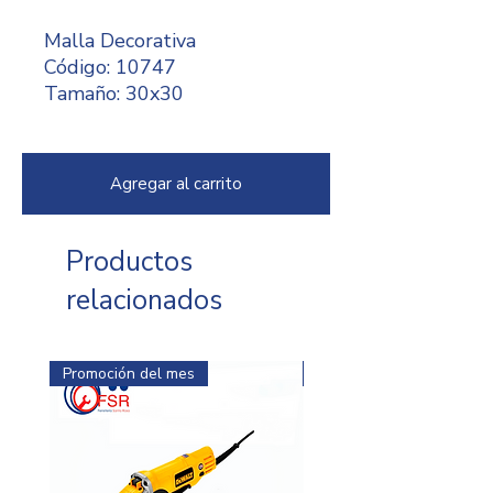
Malla Decorativa
Código: 10747
Tamaño: 30x30
Agregar al carrito
Productos
relacionados
Promoción del mes
Promoción del mes