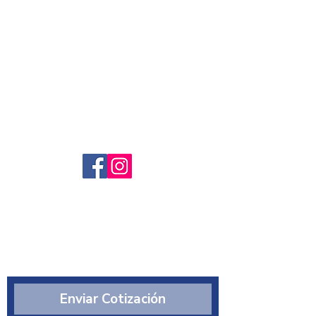
Servicio al cliente
Preguntas frecuntes
Sobre nosotros
¿Quiénes somos?
Enviar Cotización