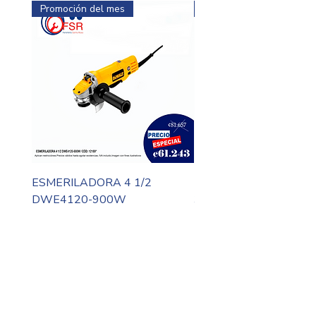
Promoción del mes
Promoción del mes
ESMERILADORA 4 1/2
MOTO TOOL DREMEL
DWE4120-900W
3000-N10