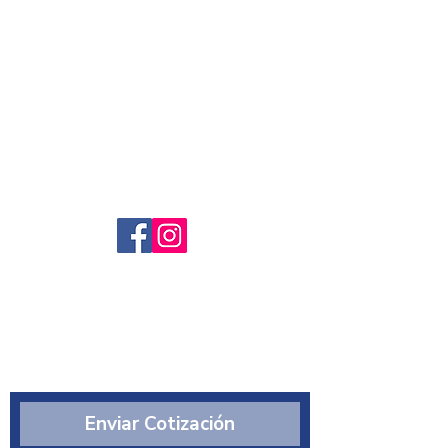
Servicio al cliente
Preguntas frecuntes
Sobre nosotros
¿Quiénes somos?
Enviar Cotización